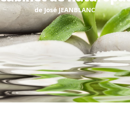
d
e
J
o
s
é
J
E
A
N
B
L
A
N
C